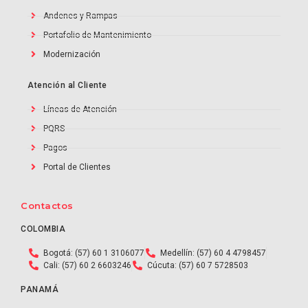
Andenes y Rampas
Portafolio de Mantenimiento
Modernización
Atención al Cliente
Líneas de Atención
PQRS
Pagos
Portal de Clientes
Contactos
COLOMBIA
Bogotá: (57) 60 1 3106077
Medellín: (57) 60 4 4798457
Cali: (57) 60 2 6603246
Cúcuta: (57) 60 7 5728503
PANAMÁ