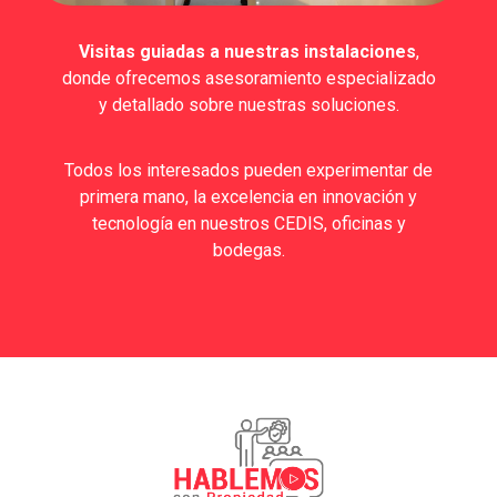
Visitas guiadas a nuestras instalaciones
,
donde ofrecemos asesoramiento especializado
y detallado sobre nuestras soluciones.
Todos los interesados pueden experimentar de
primera mano, la excelencia en innovación y
tecnología en nuestros CEDIS, oficinas y
bodegas.