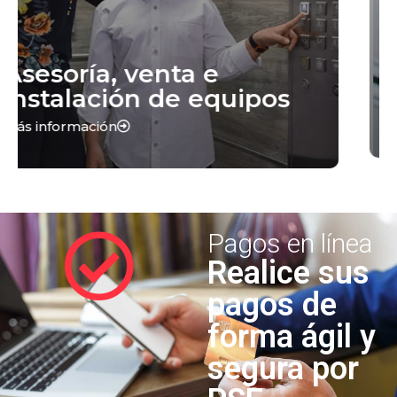
Servicio multimarca
Más información
Pagos en línea
Realice sus
pagos de
forma ágil y
segura por