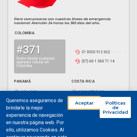
Para comunicarse con nuestras líneas de emergencia
nacional: Atención 24 horas los 365 días del año.
COLOMBIA
#371
01 8000 912 062
Gratis desde cualquier
(57) 60 1 360 71 14
operador celular en
Colombia
PANAMÁ
COSTA RICA
833 6923
0800 057 5408
Queremos asegurarnos de
Aceptar
Políticas
de
brindarle la mejor
Privacidad
experiencia de navegación
en nuestra página web. Por
Usted como representante legal de la Copropiedad y/o Empresa cliente de Estilo
Ingeniería, autoriza a ésta última a que sus datos sean tratados conforme a la
ello, utilizamos Cookies. Al
Política de Tratamiento de Datos de Estilo Ingeniería, cumpliendo en todo caso las