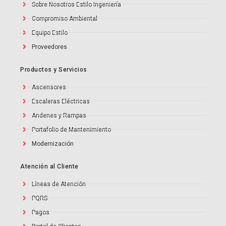
Sobre Nosotros Estilo Ingeniería
Compromiso Ambiental
Equipo Estilo
Proveedores
Productos y Servicios
Ascensores
Escaleras Eléctricas
Andenes y Rampas
Portafolio de Mantenimiento
Modernización
Atención al Cliente
Líneas de Atención
PQRS
Pagos